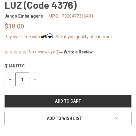
LUZ (Code 4376)
Jango Embalagens
UPC:
7908477316491
$18.00
Affirm
Pay over time with
. See if you qualify at checkout.
(No reviews yet)
Write a Review
QUANTITY:
CURRENT
STOCK:
DECREASE
INCREASE
QUANTITY
QUANTITY
OF
OF
UNDEFINED
UNDEFINED
ADD TO WISH LIST